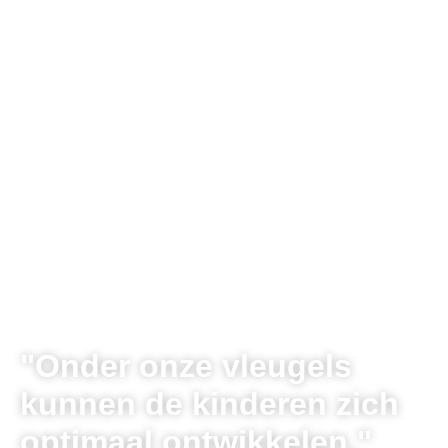
"Onder onze vleugels
kunnen de kinderen zich
optimaal ontwikkelen."