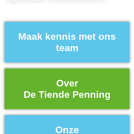
Juf Brenda
Maak kennis met ons
team
Over
De Tiende Penning
Onze