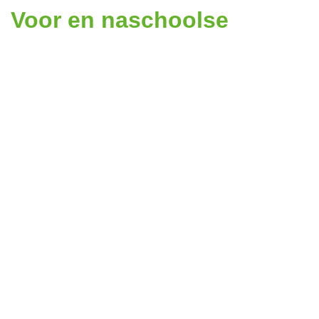
Voor en naschoolse
opvang in ons gebouw
Vanaf dit schooljaar is het schoolgebouw open
vanaf 7.00 tot 18.00 in samenwerking met SK
Nissewaard.
U kunt uw kind aanmelden voor de voor en
naschoolse opvang en vakantieopvang via de
website van SK Nissewaard of via
onderstaande link:.
Aanmelden voor en naschoolse opvang